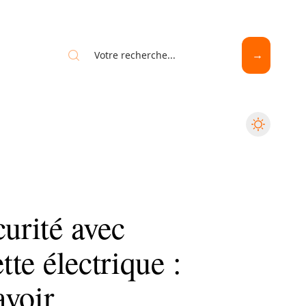
curité avec
tte électrique :
avoir