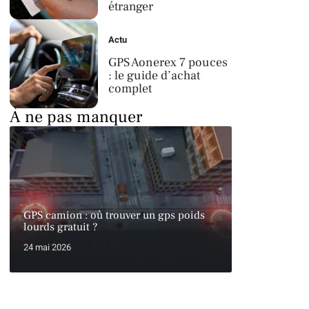
étranger
Actu
GPS Aonerex 7 pouces
: le guide d’achat
complet
À ne pas manquer
GPS camion : où trouver un gps poids
lourds gratuit ?
24 mai 2026