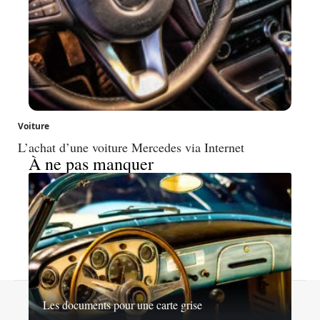
Voiture
L’achat d’une voiture Mercedes via Internet
À ne pas manquer
Contact
Mentions légales
Sitemap
Les documents pour une carte grise