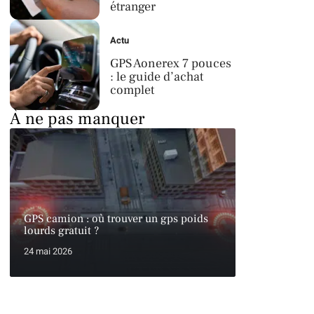
étranger
Actu
GPS Aonerex 7 pouces
: le guide d’achat
complet
À ne pas manquer
GPS camion : où trouver un gps poids
lourds gratuit ?
24 mai 2026