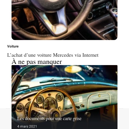
Voiture
L’achat d’une voiture Mercedes via Internet
À ne pas manquer
Contact
Mentions légales
Sitemap
Les documents pour une carte grise
© 2026 | 1001roues.net
4 mars 2021