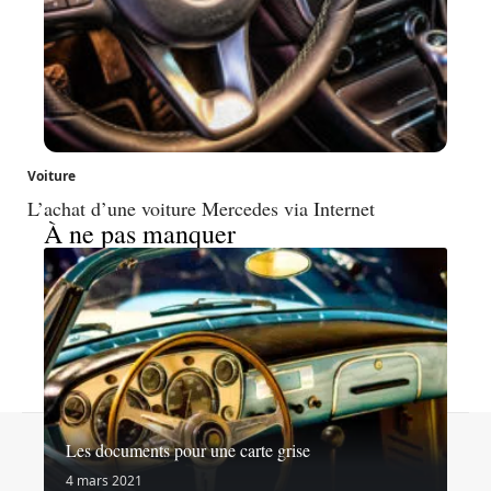
Voiture
L’achat d’une voiture Mercedes via Internet
À ne pas manquer
Contact
Mentions légales
Sitemap
Les documents pour une carte grise
© 2026 | 1001roues.net
4 mars 2021