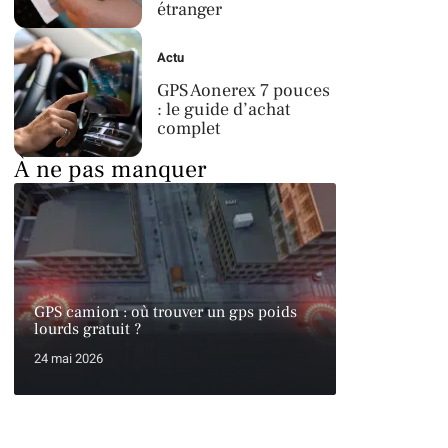
étranger
Actu
GPS Aonerex 7 pouces
: le guide d’achat
complet
À ne pas manquer
GPS camion : où trouver un gps poids
lourds gratuit ?
24 mai 2026