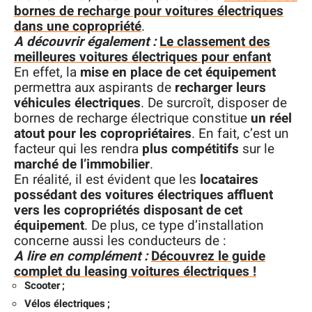
bornes de recharge pour voitures électriques
dans une copropriété
.
A découvrir également :
Le classement des
meilleures voitures électriques pour enfant
En effet, la
mise en place de cet équipement
permettra aux aspirants de
recharger leurs
véhicules électriques
. De surcroît, disposer de
bornes de recharge électrique constitue
un réel
atout pour les copropriétaires
. En fait, c’est un
facteur qui les rendra
plus compétitifs
sur le
marché de l’immobilier
.
En réalité, il est évident que les
locataires
possédant des voitures électriques affluent
vers les copropriétés disposant de cet
équipement
. De plus, ce type d’installation
concerne aussi les conducteurs de :
A lire en complément :
Découvrez le guide
complet du leasing voitures électriques !
Scooter ;
Vélos électriques ;