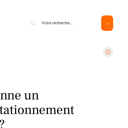
onne un
tationnement
?