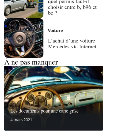
quel permis faut-il
choisir entre b, b96 et
be ?
Voiture
L’achat d’une voiture
Mercedes via Internet
À ne pas manquer
Les documents pour une carte grise
4 mars 2021