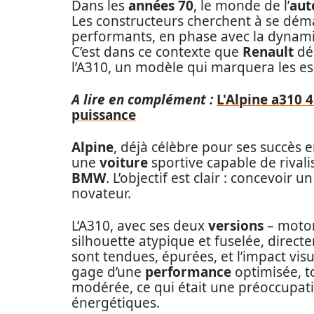
Dans les
années 70
, le monde de l’
aut
Les constructeurs cherchent à se dé
performants, en phase avec la dynamiq
C’est dans ce contexte que
Renault
déc
l’A310, un modèle qui marquera les esp
A lire en complément :
L'Alpine a310 4
puissance
Alpine
, déjà célèbre pour ses succès 
une
voiture
sportive capable de riva
BMW
. L’objectif est clair : concevoir 
novateur.
L’A310, avec ses deux
versions
– motor
silhouette atypique et fuselée, direct
sont tendues, épurées, et l’impact vis
gage d’une
performance
optimisée, 
modérée, ce qui était une préoccupati
énergétiques.