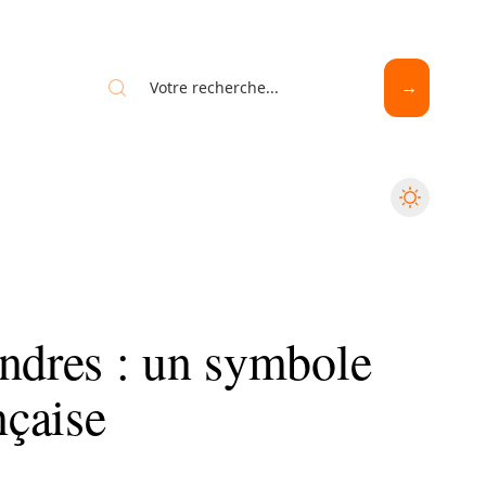
indres : un symbole
nçaise