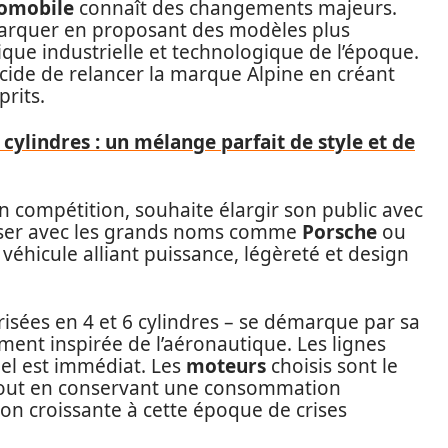
omobile
connaît des changements majeurs.
marquer en proposant des modèles plus
ue industrielle et technologique de l’époque.
ide de relancer la marque Alpine en créant
rits.
 cylindres : un mélange parfait de style et de
en compétition, souhaite élargir son public avec
liser avec les grands noms comme
Porsche
ou
un véhicule alliant puissance, légèreté et design
isées en 4 et 6 cylindres – se démarque par sa
ement inspirée de l’aéronautique. Les lignes
uel est immédiat. Les
moteurs
choisis sont le
tout en conservant une consommation
on croissante à cette époque de crises