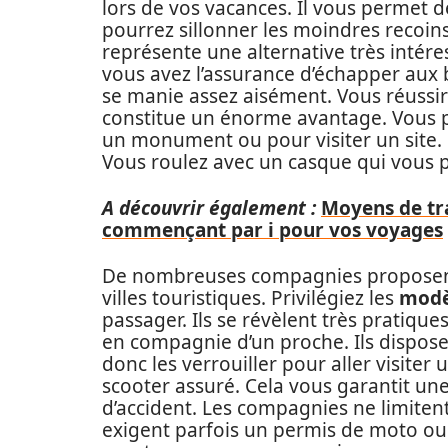
lors de vos vacances. Il vous permet de
pourrez sillonner les moindres recoins 
représente une alternative très intére
vous avez l’assurance d’échapper aux b
se manie assez aisément. Vous réussire
constitue un énorme avantage. Vous p
un monument ou pour visiter un site.
Vous roulez avec un casque qui vous 
A découvrir également :
Moyens de tra
commençant par i pour vos voyages
De nombreuses compagnies proposent 
villes touristiques. Privilégiez les
modè
passager. Ils se révèlent très pratiqu
en compagnie d’un proche. Ils dispos
donc les verrouiller pour aller visit
scooter assuré. Cela vous garantit un
d’accident. Les compagnies ne limitent
exigent parfois un permis de moto ou d