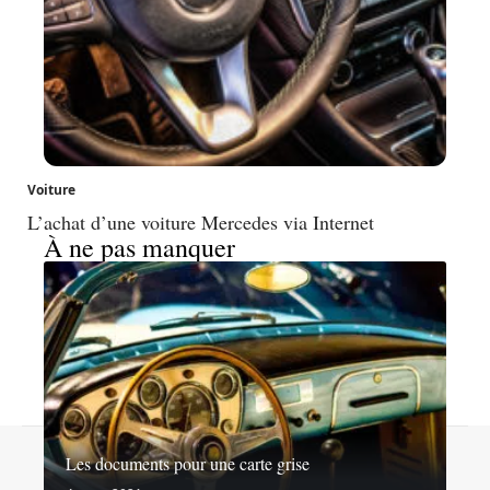
Voiture
L’achat d’une voiture Mercedes via Internet
À ne pas manquer
Contact
Mentions légales
Sitemap
Les documents pour une carte grise