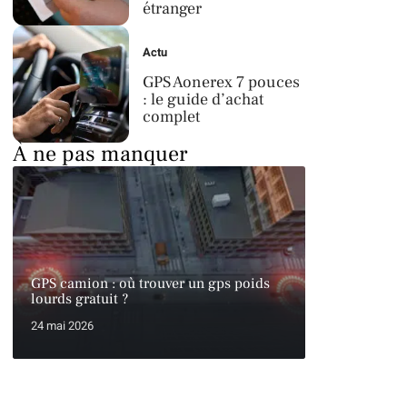
étranger
Actu
GPS Aonerex 7 pouces
: le guide d’achat
complet
À ne pas manquer
GPS camion : où trouver un gps poids
lourds gratuit ?
24 mai 2026