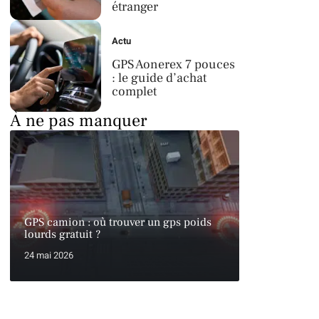
étranger
Actu
GPS Aonerex 7 pouces
: le guide d’achat
complet
À ne pas manquer
GPS camion : où trouver un gps poids
lourds gratuit ?
24 mai 2026