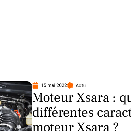
oto
Transport
Voiture
15 mai 2022
Actu
Moteur Xsara : qu
différentes carac
moteur Xsara ?