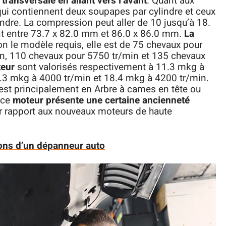
t
transversale en allant vers l’avant
. Quant aux
 qui contiennent deux soupapes par cylindre et ceux
ndre. La compression peut aller de 10 jusqu’à 18.
ent entre 73.7 x 82.0 mm et 86.0 x 86.0 mm.
La
lon le modèle requis, elle est de 75 chevaux pour
n, 110 chevaux pour 5750 tr/min et 135 chevaux
teur
sont valorisés respectivement à 11.3 mkg à
.3 mkg à 4000 tr/min et 18.4 mkg à 4200 tr/min.
est principalement en Arbre à cames en tête ou
 ce
moteur présente une certaine ancienneté
r rapport aux nouveaux moteurs de haute
ions d’un dépanneur auto