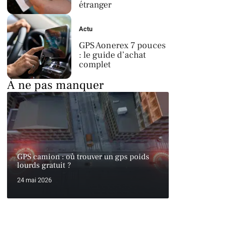
étranger
Actu
GPS Aonerex 7 pouces
: le guide d’achat
complet
À ne pas manquer
GPS camion : où trouver un gps poids
lourds gratuit ?
24 mai 2026