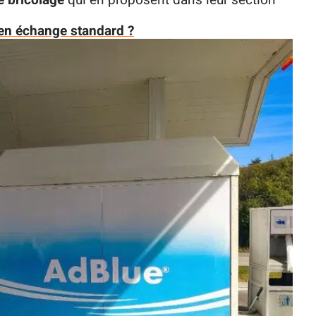
e bricolage
qui en proposent dans leur section
 en échange standard ?