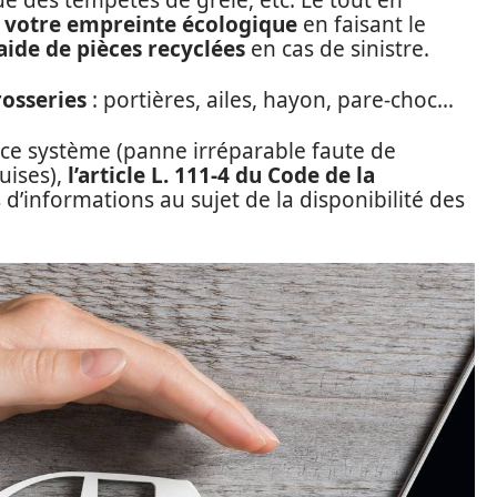
ue des tempêtes de grêle, etc. Le tout en
et votre empreinte écologique
en faisant le
’aide de pièces recyclées
en cas de sinistre.
rosseries
: portières, ailes, hayon, pare-choc…
e ce système (panne irréparable faute de
uises),
l’article L. 111-4 du Code de la
 d’informations au sujet de la disponibilité des