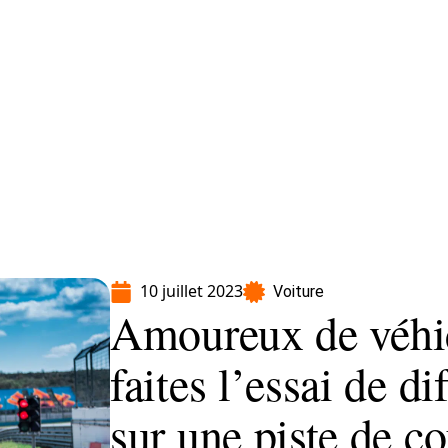
Moto
Transport
Voiture
10 juillet 2023
Voiture
Amoureux de véhicu
faites l’essai de d
sur une piste de c