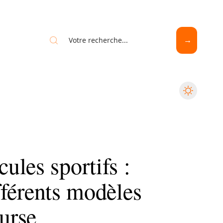
les sportifs :
ifférents modèles
ourse