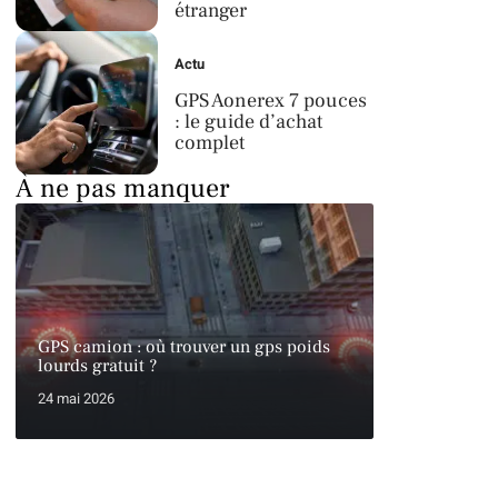
étranger
Actu
GPS Aonerex 7 pouces
: le guide d’achat
complet
À ne pas manquer
GPS camion : où trouver un gps poids
lourds gratuit ?
24 mai 2026