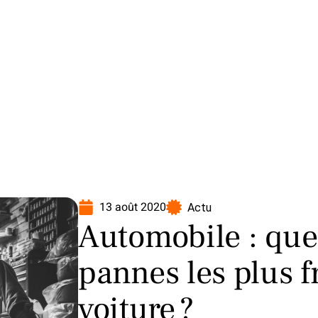
oto
Transport
Voiture
13 août 2020
Actu
Automobile : quel
pannes les plus 
voiture ?