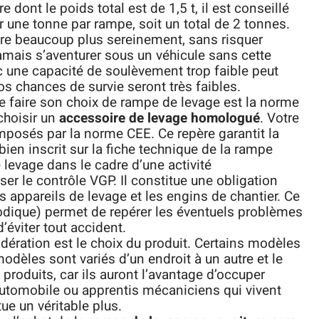
 dont le poids total est de 1,5 t, il est conseillé
r une tonne par rampe, soit un total de 2 tonnes.
ture beaucoup plus sereinement, sans risquer
 jamais s’aventurer sous un véhicule sans cette
c une capacité de soulèvement trop faible peut
os chances de survie seront très faibles.
e faire son choix de rampe de levage est la norme
choisir un
accessoire de levage homologué
. Votre
imposés par la norme CEE. Ce repère garantit la
st bien inscrit sur la fiche technique de la rampe
e levage dans le cadre d’une activité
iser le contrôle VGP. Il constitue une obligation
es appareils de levage et les engins de chantier. Ce
iodique) permet de repérer les éventuels problèmes
éviter tout accident.
ération est le choix du produit. Certains modèles
modèles sont variés d’un endroit à un autre et le
 produits, car ils auront l’avantage d’occuper
utomobile ou apprentis mécaniciens qui vivent
e un véritable plus.