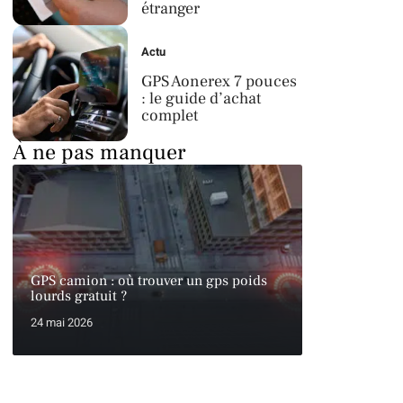
étranger
Actu
GPS Aonerex 7 pouces
: le guide d’achat
complet
À ne pas manquer
GPS camion : où trouver un gps poids
lourds gratuit ?
24 mai 2026