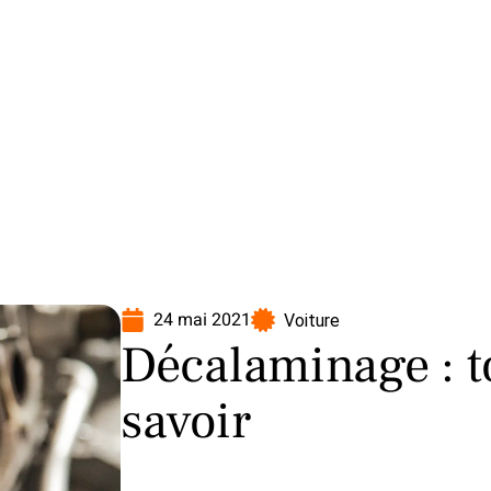
oto
Transport
Voiture
24 mai 2021
Voiture
Décalaminage : to
savoir