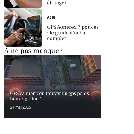
étranger
Actu
GPS Aonerex 7 pouces
: le guide d’achat
complet
À ne pas manquer
GPS camion : où trouver un gps poids
lourds gratuit ?
24 mai 2026