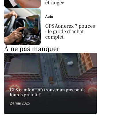
étranger
Actu
GPS Aonerex 7 pouces
: le guide d’achat
complet
À ne pas manquer
GPS camion : où trouver un gps poids
lourds gratuit ?
24 mai 2026