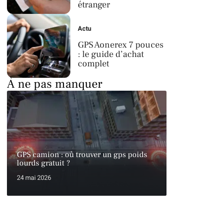
étranger
Actu
GPS Aonerex 7 pouces
: le guide d’achat
complet
À ne pas manquer
GPS camion : où trouver un gps poids
lourds gratuit ?
24 mai 2026