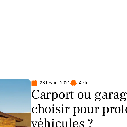
oto
Transport
Voiture
28 février 2021
Actu
Carport ou garage
choisir pour prot
véhicules ?