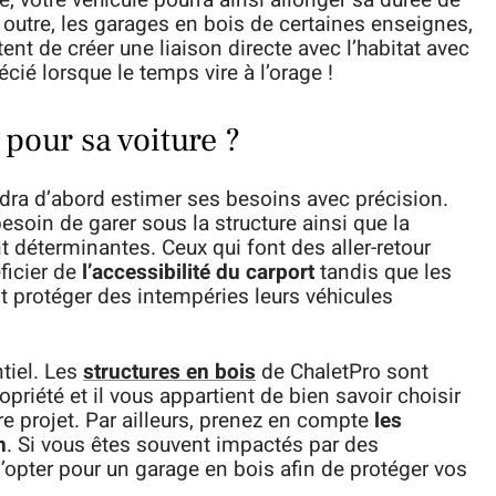
e, votre véhicule pourra ainsi allonger sa durée de
 outre, les garages en bois de certaines enseignes,
nt de créer une liaison directe avec l’habitat avec
cié lorsque le temps vire à l’orage !
pour sa voiture ?
faudra d’abord estimer ses besoins avec précision.
soin de garer sous la structure ainsi que la
nt déterminantes. Ceux qui font des aller-retour
ficier de
l’accessibilité du carport
tandis que les
nt protéger des intempéries leurs véhicules
ntiel. Les
structures en bois
de ChaletPro sont
priété et il vous appartient de bien savoir choisir
tre projet. Par ailleurs, prenez en compte
les
n
. Si vous êtes souvent impactés par des
 d’opter pour un garage en bois afin de protéger vos