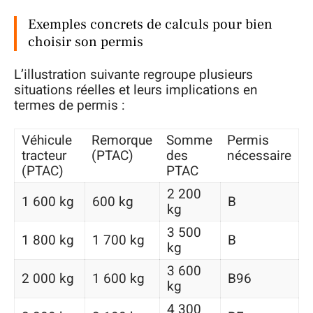
Exemples concrets de calculs pour bien
choisir son permis
L’illustration suivante regroupe plusieurs
situations réelles et leurs implications en
termes de permis :
Véhicule
Remorque
Somme
Permis
tracteur
(PTAC)
des
nécessaire
(PTAC)
PTAC
2 200
1 600 kg
600 kg
B
kg
3 500
1 800 kg
1 700 kg
B
kg
3 600
2 000 kg
1 600 kg
B96
kg
4 300