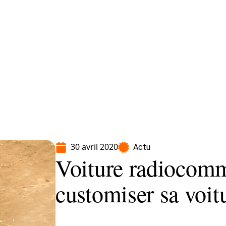
Moto
Transport
Voiture
30 avril 2020
Actu
Voiture radiocom
customiser sa voit